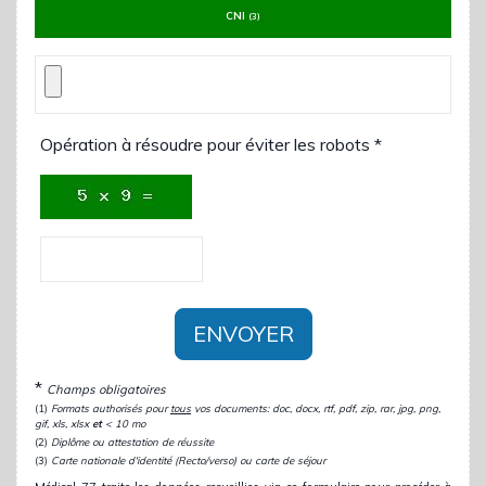
CNI
(3)
Opération à résoudre pour éviter les robots *
ENVOYER
*
Champs obligatoires
(1)
Formats authorisés pour
tous
vos documents: doc, docx, rtf, pdf, zip, rar, jpg, png,
gif, xls, xlsx
et
< 10 mo
(2)
Diplôme ou attestation de réussite
(3)
Carte nationale d'identité (Recto/verso) ou carte de séjour